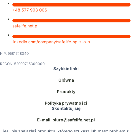
+48 577 998 006
safelife.net.pl
linkedin.com/company/safelife-sp-z-o-o
NIP: 9581748040
REGON: 52990715300000
Szybkie linki
Główna
Produkty
Polityka prywatności
Skontaktuj się
E-mail: biuro@safelife.net.pl
jeśli nie znalazłeś produktu, którego szukasz lub masz problem z