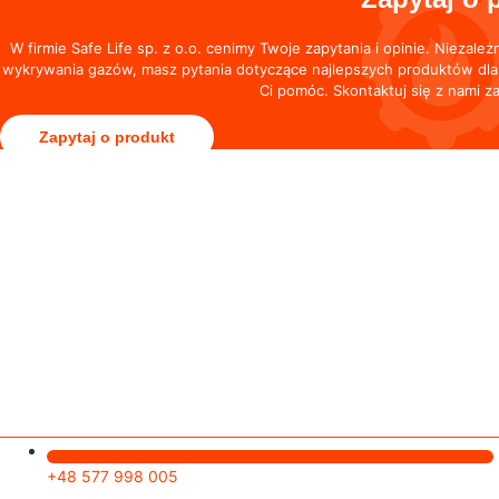
W firmie Safe Life sp. z o.o. cenimy Twoje zapytania i opinie. Nieza
wykrywania gazów, masz pytania dotyczące najlepszych produktów dla T
Ci pomóc. Skontaktuj się z nami 
Zapytaj o produkt
+48 577 998 005