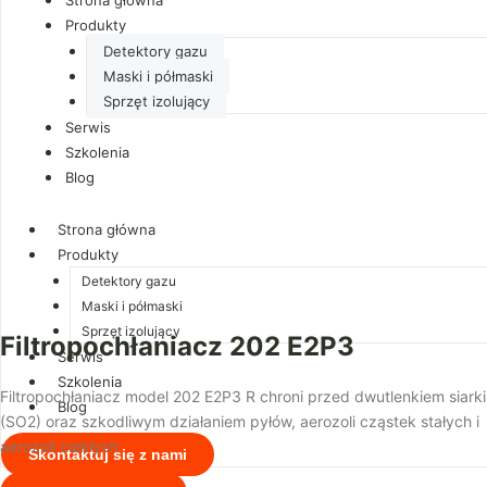
Produkty
Detektory gazu
Maski i półmaski
Sprzęt izolujący
Serwis
Szkolenia
Blog
Strona główna
Produkty
Detektory gazu
Maski i półmaski
Sprzęt izolujący
Filtropochłaniacz 202 E2P3
Serwis
Szkolenia
Filtropochłaniacz model 202 E2P3 R chroni przed dwutlenkiem siarki
Blog
(SO2) oraz szkodliwym działaniem pyłów, aerozoli cząstek stałych i
aerozoli ciekłych
Skontaktuj się z nami