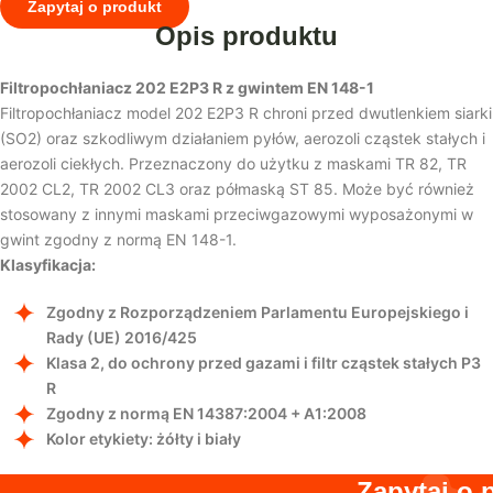
Zapytaj o produkt
Opis produktu
Filtropochłaniacz 202 E2P3 R z gwintem EN 148-1
Filtropochłaniacz model 202 E2P3 R chroni przed dwutlenkiem siarki
(SO2) oraz szkodliwym działaniem pyłów, aerozoli cząstek stałych i
aerozoli ciekłych. Przeznaczony do użytku z maskami TR 82, TR
2002 CL2, TR 2002 CL3 oraz półmaską ST 85. Może być również
stosowany z innymi maskami przeciwgazowymi wyposażonymi w
gwint zgodny z normą EN 148-1.
Klasyfikacja:
Zgodny z Rozporządzeniem Parlamentu Europejskiego i
Rady (UE) 2016/425
Klasa 2, do ochrony przed gazami i filtr cząstek stałych P3
R
Zgodny z normą EN 14387:2004 + A1:2008
Kolor etykiety: żółty i biały
Zapytaj o 